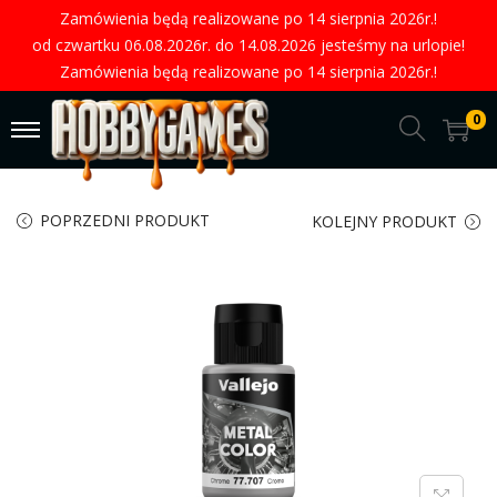
Zamówienia będą realizowane po 14 sierpnia 2026r.!
od czwartku 06.08.2026r. do 14.08.2026 jesteśmy na urlopie!
Zamówienia będą realizowane po 14 sierpnia 2026r.!
0
POPRZEDNI PRODUKT
KOLEJNY PRODUKT