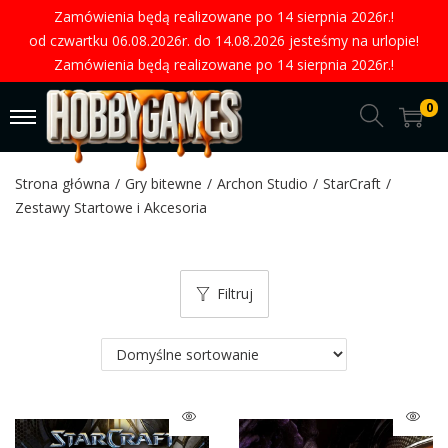
Zamówienia będą realizowane po 14 sierpnia 2026r.!
od czwartku 06.08.2026r. do 14.08.2026 jesteśmy na urlopie!
Zamówienia będą realizowane po 14 sierpnia 2026r.!
0
Strona główna
/
Gry bitewne
/
Archon Studio
/
StarCraft
/
Zestawy Startowe i Akcesoria
Filtruj