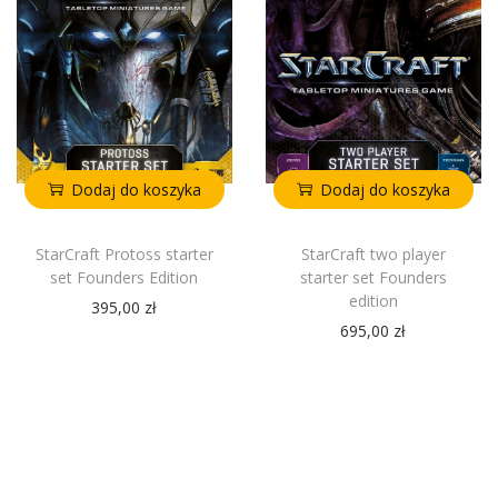
Dodaj do koszyka
Dodaj do koszyka
StarCraft Protoss starter
StarCraft two player
set Founders Edition
starter set Founders
edition
395,00
zł
695,00
zł