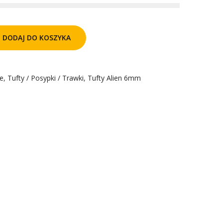
DODAJ DO KOSZYKA
ge
,
Tufty / Posypki / Trawki
,
Tufty Alien 6mm