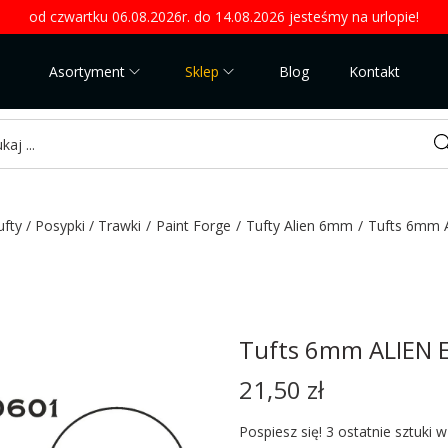
od czwartku 06.08.2026r. do 14.08.2026 jesteśmy na urlopie!
Asortyment
Sklep
Blog
Kontakt
Sea
ufty / Posypki / Trawki
/
Paint Forge
/
Tufty Alien 6mm
/
Tufts 6mm A
Tufts 6mm ALIEN E
21,50
zł
Pospiesz się! 3 ostatnie sztuki 