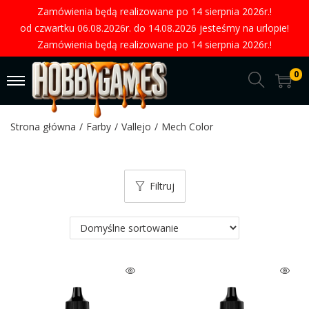
Zamówienia będą realizowane po 14 sierpnia 2026r.!
od czwartku 06.08.2026r. do 14.08.2026 jesteśmy na urlopie!
Zamówienia będą realizowane po 14 sierpnia 2026r.!
0
Strona główna
/
Farby
/
Vallejo
/
Mech Color
Filtruj