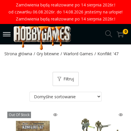
Zamówienia będą realizowane po 14 sierpnia 2026r.!
od czwartku 06.08.2026r. do 14.08.2026 jesteśmy na urlopie!
Zamówienia będą realizowane po 14 sierpnia 2026r.!
0
Strona główna
/
Gry bitewne
/
Warlord Games
/
Konflikt '47
Filtruj
Out Of Stock