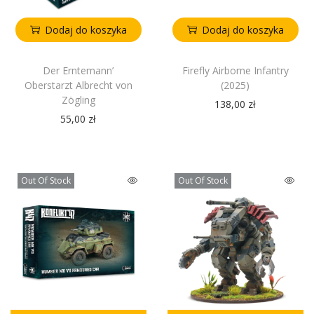
Dodaj do koszyka
Dodaj do koszyka
Der Erntemann’
Firefly Airborne Infantry
Oberstarzt Albrecht von
(2025)
Zögling
138,00
zł
55,00
zł
Out Of Stock
Out Of Stock