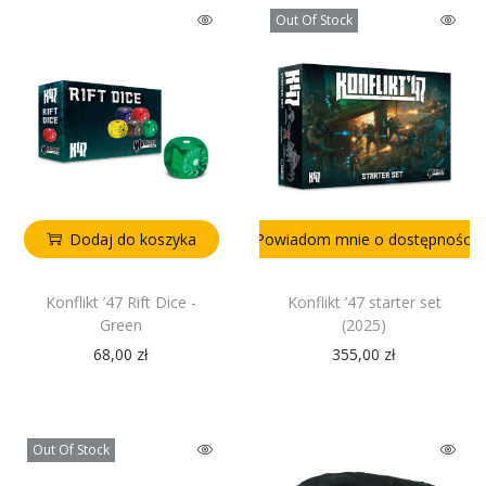
Out Of Stock
Dodaj do koszyka
Powiadom mnie o dostępności
Konflikt ’47 Rift Dice -
Konflikt ’47 starter set
Green
(2025)
68,00
zł
355,00
zł
Out Of Stock