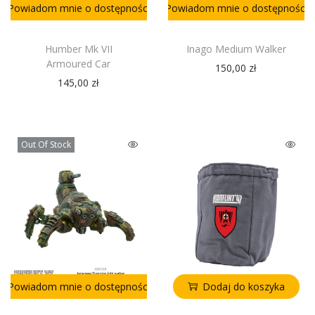
Powiadom mnie o dostępności
Powiadom mnie o dostępności
Humber Mk VII
Inago Medium Walker
Armoured Car
150,00
zł
145,00
zł
Out Of Stock
Powiadom mnie o dostępności
Dodaj do koszyka