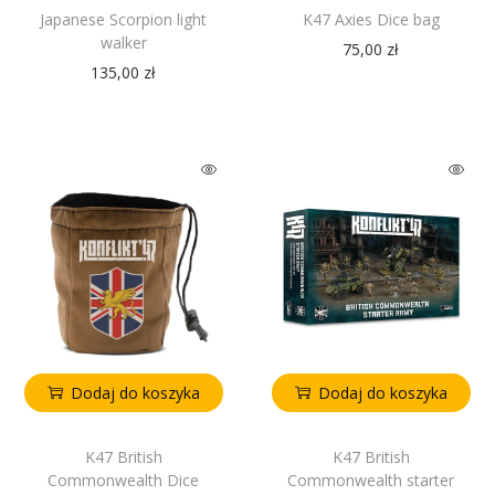
Japanese Scorpion light
K47 Axies Dice bag
walker
75,00
zł
135,00
zł
Dodaj do koszyka
Dodaj do koszyka
K47 British
K47 British
Commonwealth Dice
Commonwealth starter