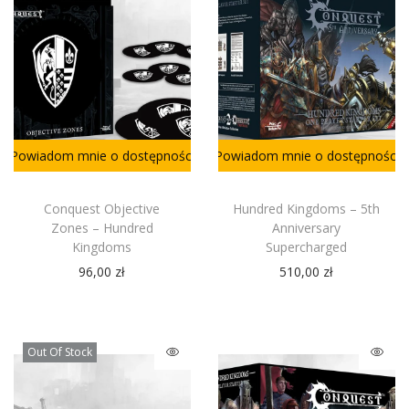
Powiadom mnie o dostępności
Powiadom mnie o dostępności
Conquest Objective
Hundred Kingdoms – 5th
Zones – Hundred
Anniversary
Kingdoms
Supercharged
96,00
zł
510,00
zł
Out Of Stock