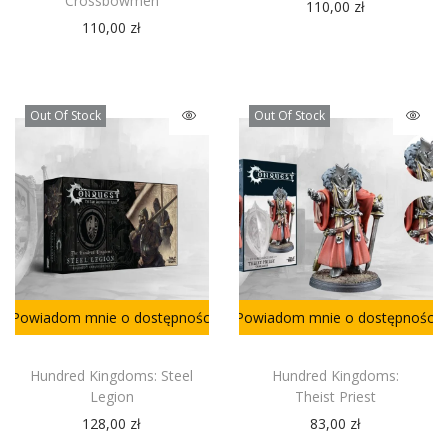
Crossbowmen
110,00
zł
110,00
zł
Out Of Stock
Out Of Stock
Powiadom mnie o dostępności
Powiadom mnie o dostępności
Hundred Kingdoms: Steel
Hundred Kingdoms:
Legion
Theist Priest
128,00
zł
83,00
zł