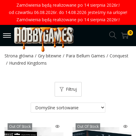
Zamówienia będą realizowane po 14 sierpnia 2026r.!
od czwartku 06.08.2026r. do 14.08.2026 jesteśmy na urlopie!
Zamówienia będą realizowane po 14 sierpnia 2026r.!
0
Strona główna
/
Gry bitewne
/
Para Bellum Games
/
Conquest
/
Hundred Kingdoms
Filtruj
Out Of Stock
Out Of Stock