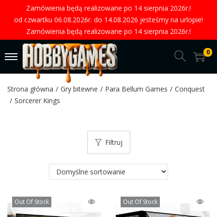
Zamówienia będą realizowane po 14 sierpnia 2026r.!
od czwartku 06.08.2026r. do 14.08.2026 jesteśmy na urlopie!
Zamówienia będą realizowane po 14 sierpnia 2026r.!
0
Strona główna
/
Gry bitewne
/
Para Bellum Games
/
Conquest
/
Sorcerer Kings
Filtruj
Out Of Stock
Out Of Stock