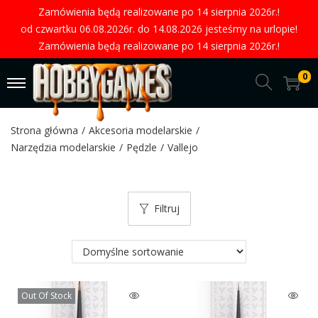
Zamówienia będą realizowane po 14 sierpnia 2026r.!
od czwartku 06.08.2026r. do 14.08.2026 jesteśmy na urlopie!
Zamówienia będą realizowane po 14 sierpnia 2026r.!
0
Strona główna
/
Akcesoria modelarskie
/
Narzędzia modelarskie
/
Pędzle
/
Vallejo
Filtruj
Out Of Stock