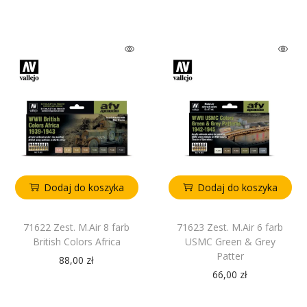
Dodaj do koszyka
Dodaj do koszyka
71622 Zest. M.Air 8 farb
71623 Zest. M.Air 6 farb
British Colors Africa
USMC Green & Grey
Patter
88,00
zł
66,00
zł