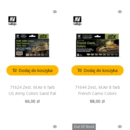
Dodaj do koszyka
Dodaj do koszyka
71624 Zest. M.Air 6 farb
71644 Zest, M.Air 8 farb
US Army Colors Sand Pat
French Camo Colors
66,00
zł
88,00
zł
Out Of Stock