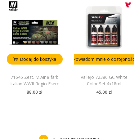
Dodaj do koszyka
Powiadom mnie o dostępności
71645 Zest. M.Air 8 farb
Vallejo 72386 GC White
Italian WWII Regio Eserc
Color Set 4x18ml
88,00
zł
45,00
zł