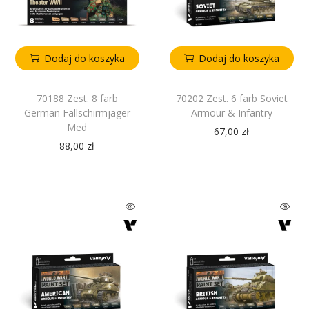
Dodaj do koszyka
Dodaj do koszyka
70188 Zest. 8 farb
70202 Zest. 6 farb Soviet
German Fallschirmjager
Armour & Infantry
Med
67,00
zł
88,00
zł