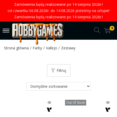
Zamówienia będą realizowane po 14 sierpnia 2026r.!
od czwartku 06.08.2026r. do 14.08.2026 jesteśmy na urlopie!
Zamówienia będą realizowane po 14 sierpnia 2026r.!
0
Strona główna
/
Farby
/
Vallejo
/
Zestawy
Filtruj
Out Of Stock