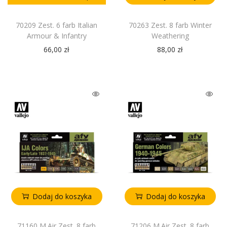
70209 Zest. 6 farb Italian
70263 Zest. 8 farb Winter
Armour & Infantry
Weathering
66,00
zł
88,00
zł
Dodaj do koszyka
Dodaj do koszyka
71160 M.Air Zest. 8 farb
71206 M.Air Zest. 8 farb