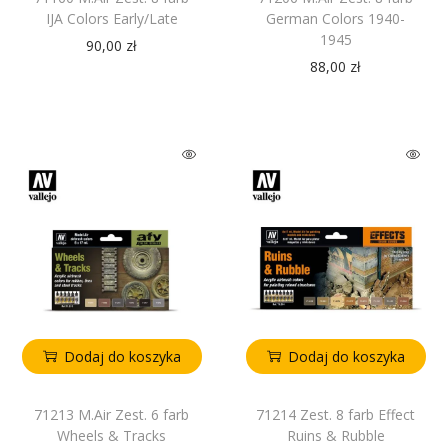
IJA Colors Early/Late
German Colors 1940-
1945
90,00
zł
88,00
zł
Dodaj do koszyka
Dodaj do koszyka
71213 M.Air Zest. 6 farb
71214 Zest. 8 farb Effect
Wheels & Tracks
Ruins & Rubble