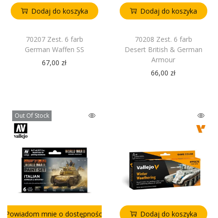
Dodaj do koszyka
Dodaj do koszyka
70207 Zest. 6 farb
70208 Zest. 6 farb
German Waffen SS
Desert British & German
Armour
67,00
zł
66,00
zł
Out Of Stock
Powiadom mnie o dostępności
Dodaj do koszyka