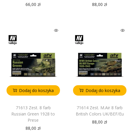
66,00
zł
88,00
zł
Dodaj do koszyka
Dodaj do koszyka
71613 Zest. 8 farb
71614 Zest. M.Air 8 farb
Russian Green 1928 to
British Colors UK/BEF/Eu
Prese
88,00
zł
88,00
zł