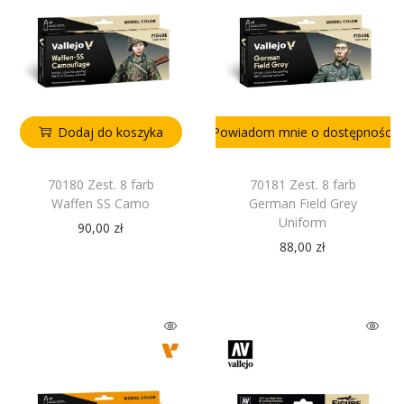
Dodaj do koszyka
Powiadom mnie o dostępności
70180 Zest. 8 farb
70181 Zest. 8 farb
Waffen SS Camo
German Field Grey
Uniform
90,00
zł
88,00
zł