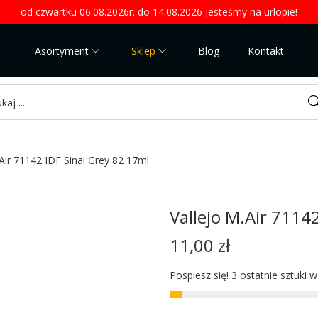
od czwartku 06.08.2026r. do 14.08.2026 jesteśmy na urlopie!
Asortyment
Sklep
Blog
Kontakt
Sea
.Air 71142 IDF Sinai Grey 82 17ml
Vallejo M.Air 7114
11,00
zł
Pospiesz się! 3 ostatnie sztuki 