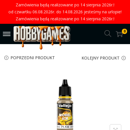
Zamówienia będą realizowane po 14 sierpnia 2026r.!
od czwartku 06.08.2026r. do 14.08.2026 jesteśmy na urlopie!
Zamówienia będą realizowane po 14 sierpnia 2026r.!
0
POPRZEDNI PRODUKT
KOLEJNY PRODUKT