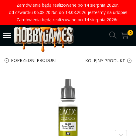
Zamówienia będą realizowane po 14 sierpnia 2026r.!
od czwartku 06.08.2026r. do 14.08.2026 jesteśmy na urlopie!
Zamówienia będą realizowane po 14 sierpnia 2026r.!
0
POPRZEDNI PRODUKT
KOLEJNY PRODUKT