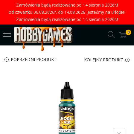
Zamówienia będą realizowane po 14 sierpnia 2026r.!
od czwartku 06.08.2026r. do 14.08.2026 jesteśmy na urlopie!
Zamówienia będą realizowane po 14 sierpnia 2026r.!
0
POPRZEDNI PRODUKT
KOLEJNY PRODUKT