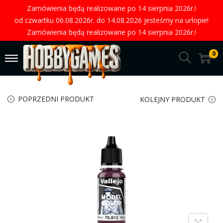
Zamówienia będą realizowane po 14 sierpnia 2026r.!
od czwartku 06.08.2026r. do 14.08.2026 jesteśmy na urlopie!
Zamówienia będą realizowane po 14 sierpnia 2026r.!
0
POPRZEDNI PRODUKT
KOLEJNY PRODUKT