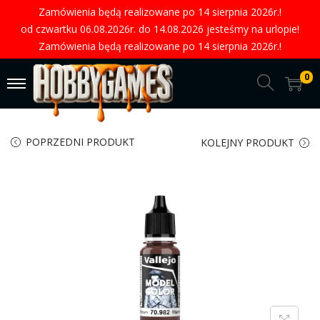
Zamówienia będą realizowane po 14 sierpnia 2026r.!
od czwartku 06.08.2026r. do 14.08.2026 jesteśmy na urlopie!
Zamówienia będą realizowane po 14 sierpnia 2026r.!
0
POPRZEDNI PRODUKT
KOLEJNY PRODUKT