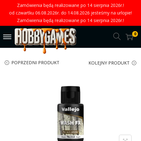
Zamówienia będą realizowane po 14 sierpnia 2026r.!
od czwartku 06.08.2026r. do 14.08.2026 jesteśmy na urlopie!
Zamówienia będą realizowane po 14 sierpnia 2026r.!
0
POPRZEDNI PRODUKT
KOLEJNY PRODUKT