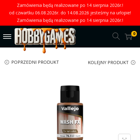
Zamówienia będą realizowane po 14 sierpnia 2026r.!
od czwartku 06.08.2026r. do 14.08.2026 jesteśmy na urlopie!
Zamówienia będą realizowane po 14 sierpnia 2026r.!
0
POPRZEDNI PRODUKT
KOLEJNY PRODUKT