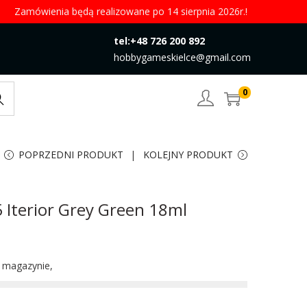
Zamówienia będą realizowane po 14 sierpnia 2026r.!
tel:+48 726 200 892
hobbygameskielce@gmail.com
0
rch
POPRZEDNI PRODUKT
KOLEJNY PRODUKT
5 Iterior Grey Green 18ml
w magazynie,