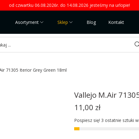
od czwartku 06.08.2026r. do 14.08.2026 jesteśmy na urlopie!
Asortyment
Sklep
Blog
Kontakt
Sea
.Air 71305 Iterior Grey Green 18ml
Vallejo M.Air 7130
11,00
zł
Pospiesz się! 3 ostatnie sztuki 