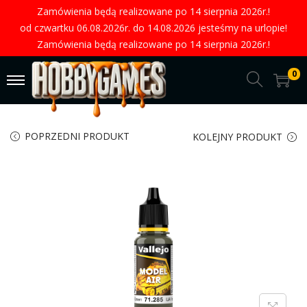
Zamówienia będą realizowane po 14 sierpnia 2026r.!
od czwartku 06.08.2026r. do 14.08.2026 jesteśmy na urlopie!
Zamówienia będą realizowane po 14 sierpnia 2026r.!
0
POPRZEDNI PRODUKT
KOLEJNY PRODUKT