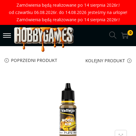
Zamówienia będą realizowane po 14 sierpnia 2026r.!
od czwartku 06.08.2026r. do 14.08.2026 jesteśmy na urlopie!
Zamówienia będą realizowane po 14 sierpnia 2026r.!
0
POPRZEDNI PRODUKT
KOLEJNY PRODUKT