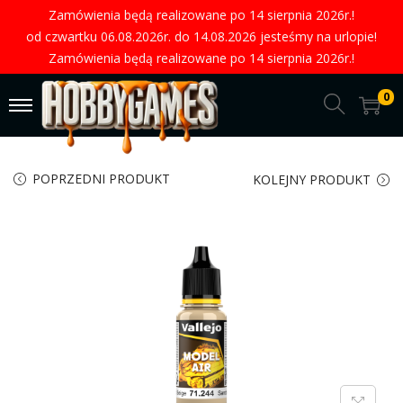
Zamówienia będą realizowane po 14 sierpnia 2026r.!
od czwartku 06.08.2026r. do 14.08.2026 jesteśmy na urlopie!
Zamówienia będą realizowane po 14 sierpnia 2026r.!
0
POPRZEDNI PRODUKT
KOLEJNY PRODUKT