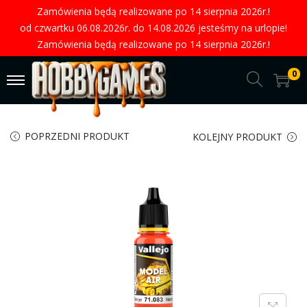
Zamówienia będą realizowane po 14 sierpnia 2026r.!
od czwartku 06.08.2026r. do 14.08.2026 jesteśmy na urlopie!
Zamówienia będą realizowane po 14 sierpnia 2026r.!
0
POPRZEDNI PRODUKT
KOLEJNY PRODUKT