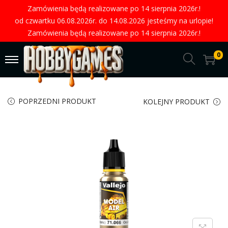
Zamówienia będą realizowane po 14 sierpnia 2026r.!
od czwartku 06.08.2026r. do 14.08.2026 jesteśmy na urlopie!
Zamówienia będą realizowane po 14 sierpnia 2026r.!
0
POPRZEDNI PRODUKT
KOLEJNY PRODUKT