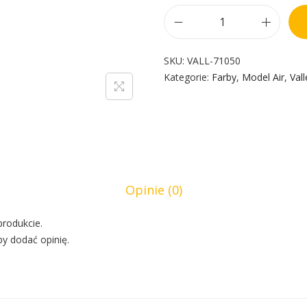
SKU:
VALL-71050
Kategorie:
Farby
,
Model Air
,
Vall
Opinie (0)
produkcie.
by dodać opinię.