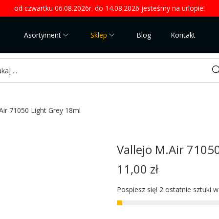
od czwartku 06.08.2026r. do 14.08.2026 jesteśmy na urlopie!
Asortyment
Sklep
Blog
Kontakt
Sea
.Air 71050 Light Grey 18ml
Vallejo M.Air 7105
11,00
zł
Pospiesz się! 2 ostatnie sztuki 