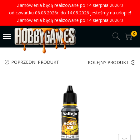
Zamówienia będą realizowane po 14 sierpnia 2026r.!
od czwartku 06.08.2026r. do 14.08.2026 jesteśmy na urlopie!
Zamówienia będą realizowane po 14 sierpnia 2026r.!
0
POPRZEDNI PRODUKT
KOLEJNY PRODUKT