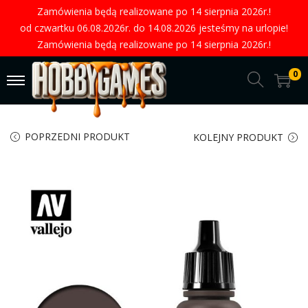
Zamówienia będą realizowane po 14 sierpnia 2026r.!
od czwartku 06.08.2026r. do 14.08.2026 jesteśmy na urlopie!
Zamówienia będą realizowane po 14 sierpnia 2026r.!
0
POPRZEDNI PRODUKT
KOLEJNY PRODUKT