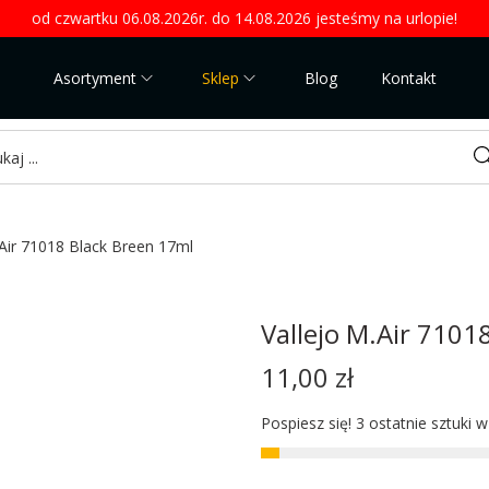
od czwartku 06.08.2026r. do 14.08.2026 jesteśmy na urlopie!
Asortyment
Sklep
Blog
Kontakt
Sea
.Air 71018 Black Breen 17ml
Vallejo M.Air 7101
11,00
zł
Pospiesz się! 3 ostatnie sztuki 