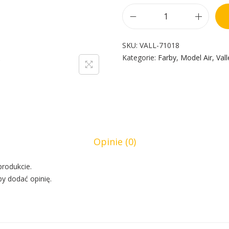
SKU:
VALL-71018
Kategorie:
Farby
,
Model Air
,
Vall
Opinie (0)
produkcie.
by dodać opinię.