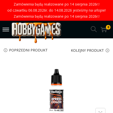
Zamówienia będą realizowane po 14 sierpnia 2026r.!
od czwartku 06.08.2026r. do 14.08.2026 jesteśmy na urlopie!
Zamówienia będą realizowane po 14 sierpnia 2026r.!
0
POPRZEDNI PRODUKT
KOLEJNY PRODUKT