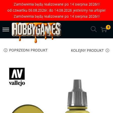
Zamówienia będą realizowane po 14 sierpnia 2026r.!
od czwartku 06.08.2026r. do 14.08.2026 jesteśmy na urlopie!
Zamówienia będą realizowane po 14 sierpnia 2026r.!
0
POPRZEDNI PRODUKT
KOLEJNY PRODUKT