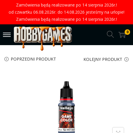
Zamówienia będą realizowane po 14 sierpnia 2026r.!
od czwartku 06.08.2026r. do 14.08.2026 jesteśmy na urlopie!
Zamówienia będą realizowane po 14 sierpnia 2026r.!
0
POPRZEDNI PRODUKT
KOLEJNY PRODUKT