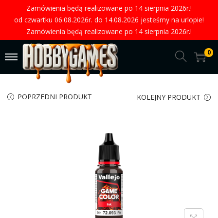
Zamówienia będą realizowane po 14 sierpnia 2026r.!
od czwartku 06.08.2026r. do 14.08.2026 jesteśmy na urlopie!
Zamówienia będą realizowane po 14 sierpnia 2026r.!
0
POPRZEDNI PRODUKT
KOLEJNY PRODUKT