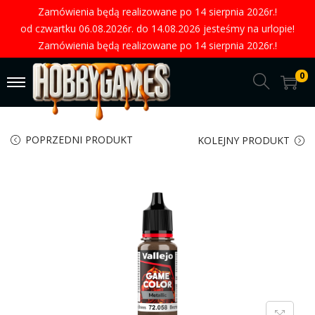
Zamówienia będą realizowane po 14 sierpnia 2026r.!
od czwartku 06.08.2026r. do 14.08.2026 jesteśmy na urlopie!
Zamówienia będą realizowane po 14 sierpnia 2026r.!
0
POPRZEDNI PRODUKT
KOLEJNY PRODUKT