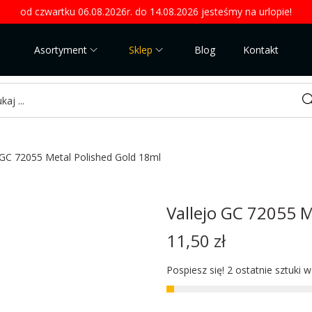
od czwartku 06.08.2026r. do 14.08.2026 jesteśmy na urlopie!
Asortyment
Sklep
Blog
Kontakt
Sea
 GC 72055 Metal Polished Gold 18ml
Vallejo GC 72055 M
11,50
zł
Pospiesz się! 2 ostatnie sztuki 