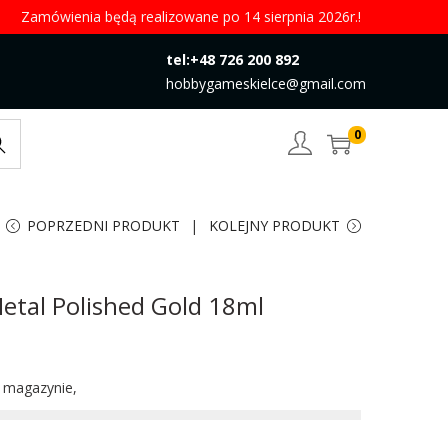
Zamówienia będą realizowane po 14 sierpnia 2026r.!
tel:+48 726 200 892
hobbygameskielce@gmail.com
0
rch
POPRZEDNI PRODUKT
KOLEJNY PRODUKT
etal Polished Gold 18ml
w magazynie,