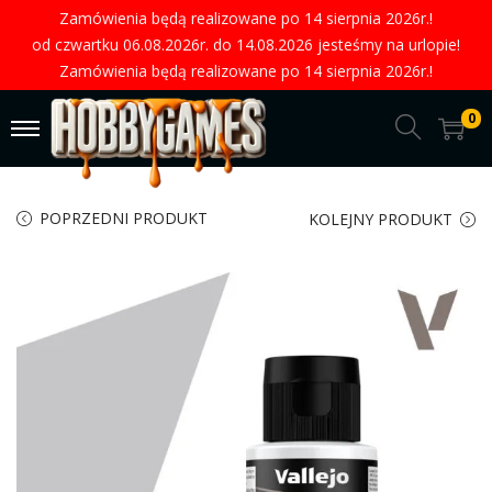
Zamówienia będą realizowane po 14 sierpnia 2026r.!
od czwartku 06.08.2026r. do 14.08.2026 jesteśmy na urlopie!
Zamówienia będą realizowane po 14 sierpnia 2026r.!
0
POPRZEDNI PRODUKT
KOLEJNY PRODUKT