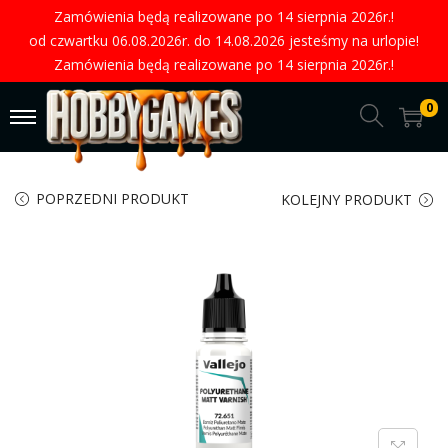
Zamówienia będą realizowane po 14 sierpnia 2026r.!
od czwartku 06.08.2026r. do 14.08.2026 jesteśmy na urlopie!
Zamówienia będą realizowane po 14 sierpnia 2026r.!
0
POPRZEDNI PRODUKT
KOLEJNY PRODUKT