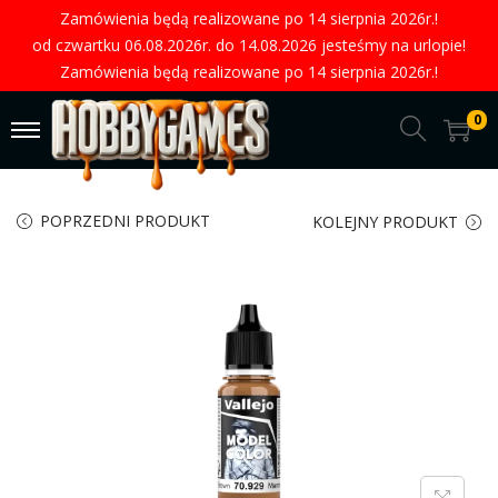
Zamówienia będą realizowane po 14 sierpnia 2026r.!
od czwartku 06.08.2026r. do 14.08.2026 jesteśmy na urlopie!
Zamówienia będą realizowane po 14 sierpnia 2026r.!
0
POPRZEDNI PRODUKT
KOLEJNY PRODUKT