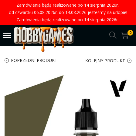
Zamówienia będą realizowane po 14 sierpnia 2026r.!
od czwartku 06.08.2026r. do 14.08.2026 jesteśmy na urlopie!
Zamówienia będą realizowane po 14 sierpnia 2026r.!
0
POPRZEDNI PRODUKT
KOLEJNY PRODUKT