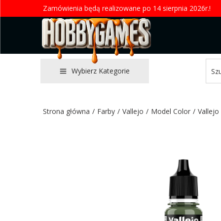
Zamówienia będą realizowane po 14 sierpnia 2026r.!
Wybierz Kategorie
Strona główna
/
Farby
/
Vallejo
/
Model Color
/
Vallej