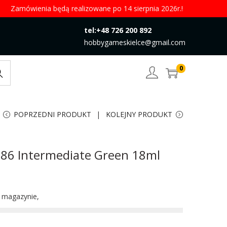
Zamówienia będą realizowane po 14 sierpnia 2026r.!
tel:+48 726 200 892
hobbygameskielce@gmail.com
0
rch
POPRZEDNI PRODUKT
KOLEJNY PRODUKT
086 Intermediate Green 18ml
w magazynie,