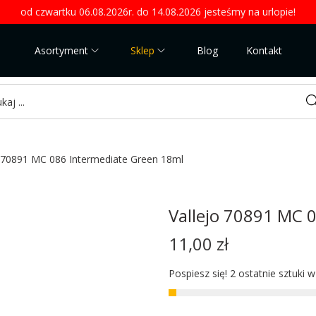
od czwartku 06.08.2026r. do 14.08.2026 jesteśmy na urlopie!
Asortyment
Sklep
Blog
Kontakt
Sea
o 70891 MC 086 Intermediate Green 18ml
Vallejo 70891 MC 
11,00
zł
Pospiesz się! 2 ostatnie sztuki 