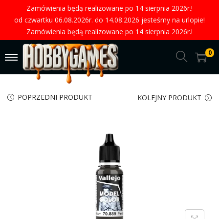
Zamówienia będą realizowane po 14 sierpnia 2026r.!
od czwartku 06.08.2026r. do 14.08.2026 jesteśmy na urlopie!
Zamówienia będą realizowane po 14 sierpnia 2026r.!
0
POPRZEDNI PRODUKT
KOLEJNY PRODUKT