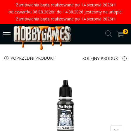
Zamówienia będą realizowane po 14 sierpnia 2026r.!
od czwartku 06.08.2026r. do 14.08.2026 jesteśmy na urlopie!
Zamówienia będą realizowane po 14 sierpnia 2026r.!
0
POPRZEDNI PRODUKT
KOLEJNY PRODUKT