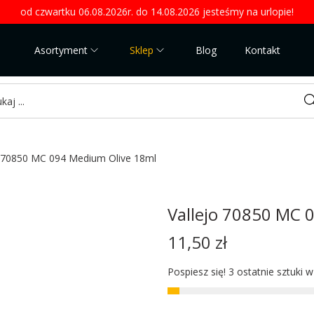
od czwartku 06.08.2026r. do 14.08.2026 jesteśmy na urlopie!
Asortyment
Sklep
Blog
Kontakt
Sea
o 70850 MC 094 Medium Olive 18ml
Vallejo 70850 MC 
11,50
zł
Pospiesz się! 3 ostatnie sztuki 