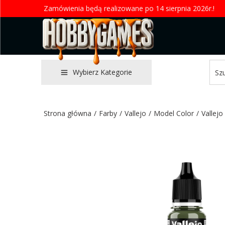
Zamówienia będą realizowane po 14 sierpnia 2026r.!
Wybierz Kategorie
Strona główna
/
Farby
/
Vallejo
/
Model Color
/
Vallej