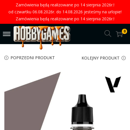
Zamówienia będą realizowane po 14 sierpnia 2026r.!
od czwartku 06.08.2026r. do 14.08.2026 jesteśmy na urlopie!
Zamówienia będą realizowane po 14 sierpnia 2026r.!
0
POPRZEDNI PRODUKT
KOLEJNY PRODUKT