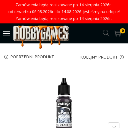
Zamówienia będą realizowane po 14 sierpnia 2026r.!
od czwartku 06.08.2026r. do 14.08.2026 jesteśmy na urlopie!
Zamówienia będą realizowane po 14 sierpnia 2026r.!
0
POPRZEDNI PRODUKT
KOLEJNY PRODUKT