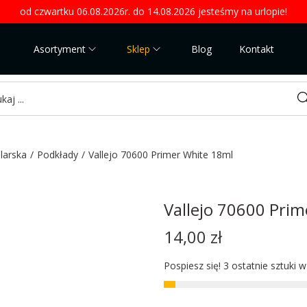
od czwartku 06.08.2026r. do 14.08.2026 jesteśmy na urlopie!
Asortyment
Sklep
Blog
Kontakt
Sea
larska
/
Podkłady
/
Vallejo 70600 Primer White 18ml
Vallejo 70600 Pri
14,00
zł
Pospiesz się! 3 ostatnie sztuki 