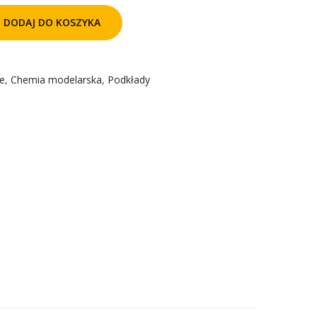
DODAJ DO KOSZYKA
ie
,
Chemia modelarska
,
Podkłady