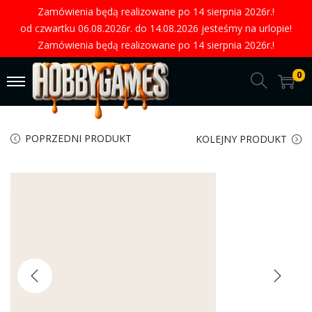
Zamówienia będą realizowane po 14 sierpnia 2026r.!
od czwartku 06.08.2026r. do 14.08.2026 jesteśmy na urlopie!
Zamówienia będą realizowane po 14 sierpnia 2026r.!
0
POPRZEDNI PRODUKT
KOLEJNY PRODUKT