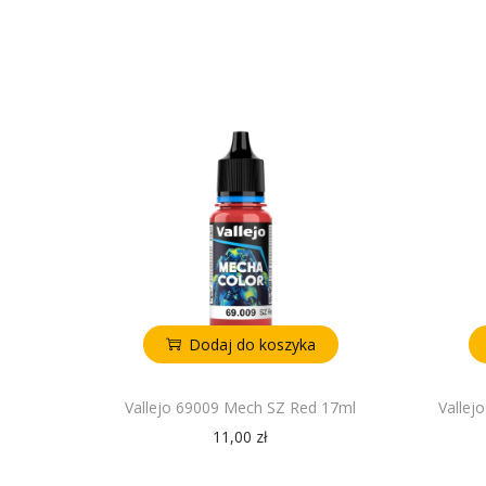
Dodaj do koszyka
Vallejo 69009 Mech SZ Red 17ml
Vallej
11,00
zł