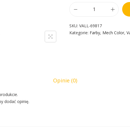
SKU:
VALL-69817
Kategorie:
Farby
,
Mech Color
,
V
Opinie (0)
produkcie.
by dodać opinię.