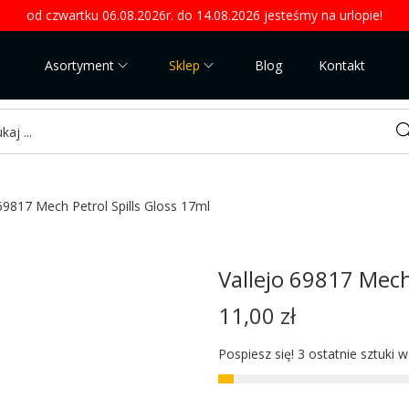
od czwartku 06.08.2026r. do 14.08.2026 jesteśmy na urlopie!
Asortyment
Sklep
Blog
Kontakt
Sea
 69817 Mech Petrol Spills Gloss 17ml
Vallejo 69817 Mech
11,00
zł
Pospiesz się! 3 ostatnie sztuki 