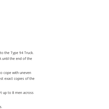
to the Type 94 Truck.
A until the end of the
 to cope with uneven
st exact copies of the
ort up to 8 men across
s.