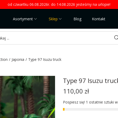
od czwartku 06.08.2026r. do 14.08.2026 jesteśmy na urlopie!
Asortyment
Sklep
Blog
Kontakt
Sea
ction
/
Japonia
/
Type 97 Isuzu truck
Type 97 Isuzu truc
110,00
zł
Pospiesz się! 1 ostatnie sztuki 