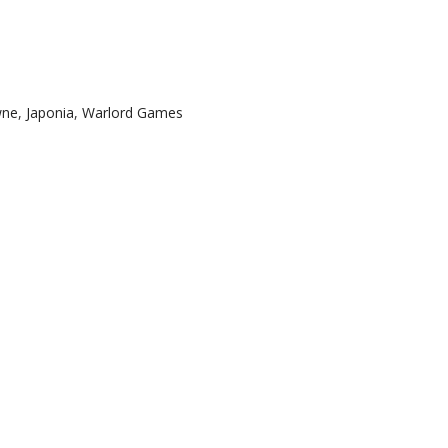
wne
,
Japonia
,
Warlord Games