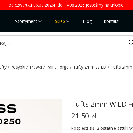
od czwartku 06.08.2026r. do 14.08.2026 jesteśmy na urlopie!
Asortyment
Sklep
Blog
Kontakt
Sea
ufty / Posypki / Trawki
/
Paint Forge
/
Tufty 2mm WILD
/
Tufts 2mm 
Tufts 2mm WILD F
21,50
zł
Pospiesz się! 2 ostatnie sztuki 