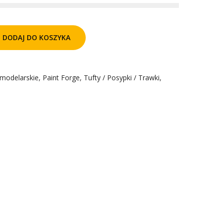
DODAJ DO KOSZYKA
 modelarskie
,
Paint Forge
,
Tufty / Posypki / Trawki
,