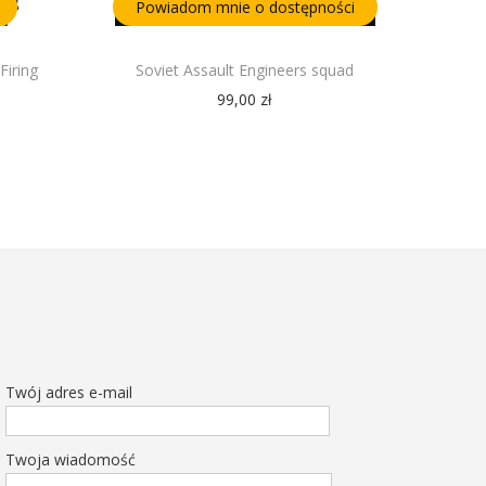
Powiadom mnie o dostępności
iring
Soviet Assault Engineers squad
99,00
zł
Twój adres e-mail
Twoja wiadomość