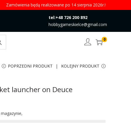
Zamówienia będą realizowane po 14 sierpnia 2026r.!
tel:+48 726 200 892
hobbygameskielce@gmail.com
0
rch
POPRZEDNI PRODUKT
KOLEJNY PRODUKT
ket launcher on Deuce
w magazynie,