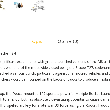
Opis
Opinie (0)
th the T27!
ignificant experiments with ground-launched versions of the M8 air-
ar, with one of the most widely used being the 8-tube T27, codenam
packed a serious punch, particularly against unarmoured vehicles and 
nchers would be mounted on the backs of trucks to produce a mobile
etop, the Deuce-mounted T27 sports a powerful Multiple Rocket Laun
uck to employ, but has absolutely devastating potential to cause damage
f-propelled artillery for a late-war US force, using the Rocket Truck 