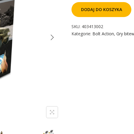
DODAJ DO KOSZYKA
SKU:
403413002
Kategorie:
Bolt Action
,
Gry bite