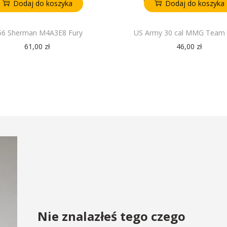
Dodaj do koszyka
Dodaj do koszyka
56 Sherman M4A3E8 Fury
US Army 30 cal MMG Team F
61,00
zł
46,00
zł
Nie znalazłeś tego czego