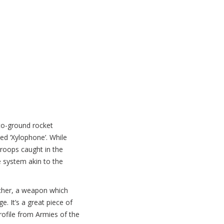
to-ground rocket
ed ‘Xylophone’. While
troops caught in the
 system akin to the
cher, a weapon which
. It’s a great piece of
profile from Armies of the