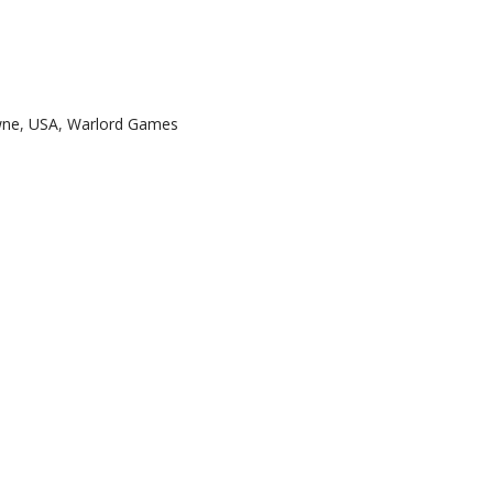
wne
,
USA
,
Warlord Games