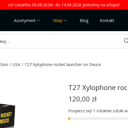
od czwartku 06.08.2026r. do 14.08.2026 jesteśmy na urlopie!
Asortyment
Sklep
Blog
Kontakt
Sea
ction
/
USA
/
T27 Xylophone rocket launcher on Deuce
T27 Xylophone roc
120,00
zł
Pospiesz się! 1 ostatnie sztuki 