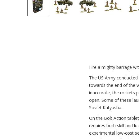
Fire a mighty barrage wi
The US Army conducted s
towards the end of the w
inaccurate, the rockets 
open. Some of these lau
Soviet Katyusha.
On the Bolt Action tabl
requires both skill and l
experimental low-cost sel