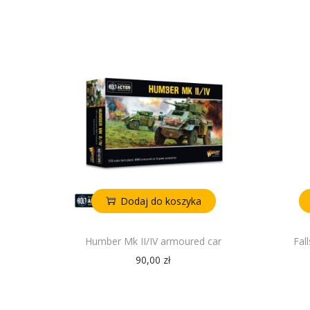
Dodaj do koszyka
Humber Mk II/IV armoured car
Fal
90,00
zł