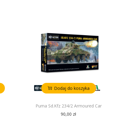
Dodaj do koszyka
Puma Sd.Kfz 234/2 Armoured Car
90,00
zł