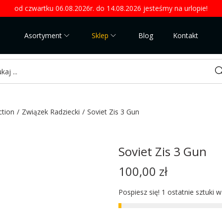
od czwartku 06.08.2026r. do 14.08.2026 jesteśmy na urlopie!
Asortyment
Sklep
Blog
Kontakt
Sea
ction
/
Związek Radziecki
/
Soviet Zis 3 Gun
Soviet Zis 3 Gun
100,00
zł
Pospiesz się! 1 ostatnie sztuki 