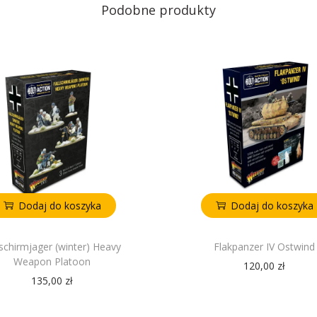
Podobne produkty
Dodaj do koszyka
Dodaj do koszyka
lschirmjager (winter) Heavy
Flakpanzer IV Ostwind
Weapon Platoon
120,00
zł
135,00
zł