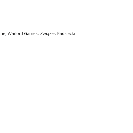
wne
,
Warlord Games
,
Związek Radziecki